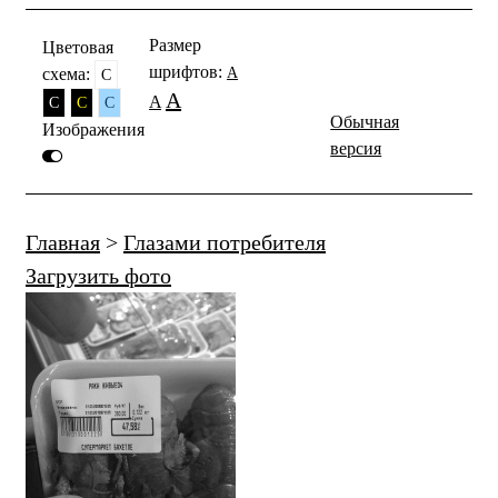
Размер
Цветовая
шрифтов:
схема:
A
C
A
A
C
C
C
Обычная
Изображения
версия
Главная
>
Глазами потребителя
Загрузить фото