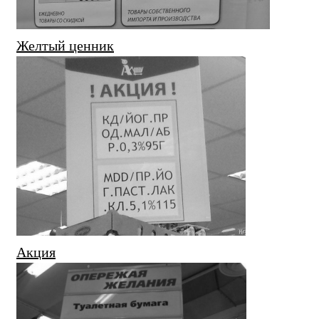
Желтый ценник
Акция