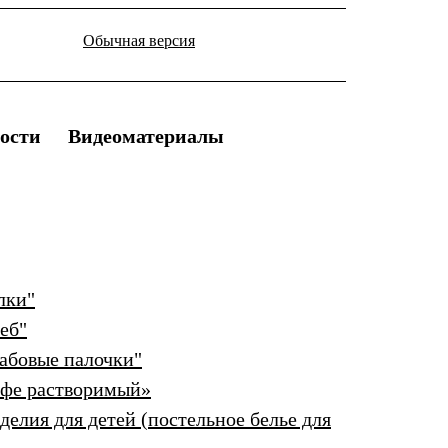
Обычная версия
ости
Видеоматериалы
лки"
еб"
рабовые палочки"
офе растворимый»
елия для детей (постельное белье для