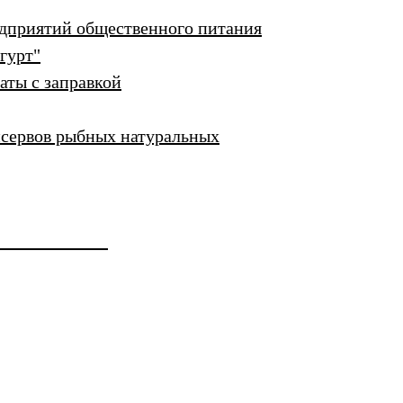
едприятий общественного питания
гурт"
аты с заправкой
нсервов рыбных натуральных