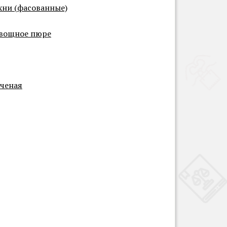
хни (фасованные)
овощное пюре
пченая