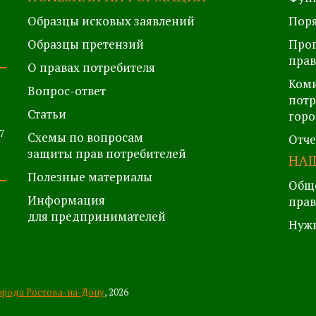
Образцы исковых заявлений
Пор
Образцы претензий
Прог
прав
О правах потребителя
Коми
Вопрос-ответ
потр
Статьи
горо
7
Схемы по вопросам
Отч
защиты прав потребителей
НАШ
Полезные материалы
Обще
Информация
прав
для предпринимателей
Нуж
орода Ростова-на-Дону
, 2026