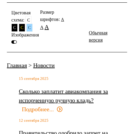
Размер
Цветовая
шрифтов:
схема:
A
C
A
A
C
C
C
Обычная
Изображения
версия
Главная
>
Новости
15 сентября 2025
Сколько заплатит авиакомпания за
испорченную ручную кладь?
Подробнее...
12 сентября 2025
Правительство одобрило запрет на