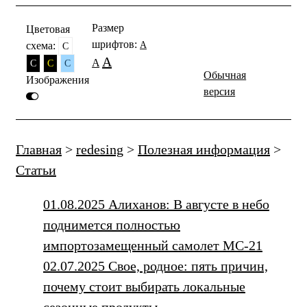
Размер
Цветовая
шрифтов:
схема:
A
C
A
A
C
C
C
Обычная
Изображения
версия
Главная
>
redesing
>
Полезная информация
>
Статьи
01.08.2025 Алиханов: В августе в небо
поднимется полностью
импортозамещенный самолет МС-21
02.07.2025 Свое, родное: пять причин,
почему стоит выбирать локальные