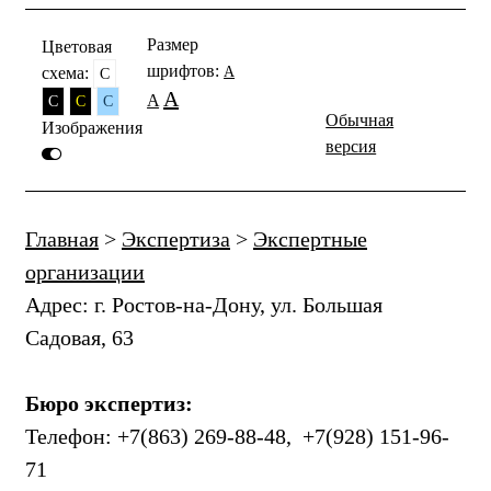
Размер
Цветовая
шрифтов:
схема:
A
C
A
A
C
C
C
Обычная
Изображения
версия
Главная
>
Экспертиза
>
Экспертные
организации
Адрес: г. Ростов-на-Дону, ул. Большая
Садовая, 63
Бюро экспертиз:
Телефон: +7(863) 269-88-48, +7(928) 151-96-
71