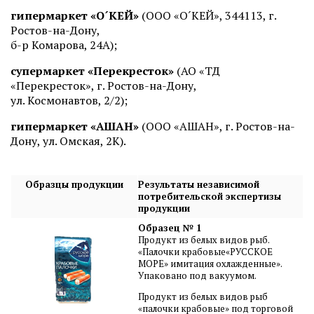
гипермаркет «О´КЕЙ»
(ООО «О´КЕЙ», 344113, г.
Ростов-на-Дону,
б-р Комарова, 24А);
супермаркет «Перекресток»
(АО «ТД
«Перекресток», г. Ростов-на-Дону,
ул. Космонавтов, 2/2);
гипермаркет «АШАН»
(ООО «АШАН», г. Ростов-на-
Дону, ул. Омская, 2К).
Образцы продукции
Результаты независимой
потребительской экспертизы
продукции
Образец № 1
Продукт из белых видов рыб.
«Палочки крабовые«РУССКОЕ
МОРЕ» имитация охлажденные».
Упаковано под вакуумом.
Продукт из белых видов рыб
«палочки крабовые» под торговой