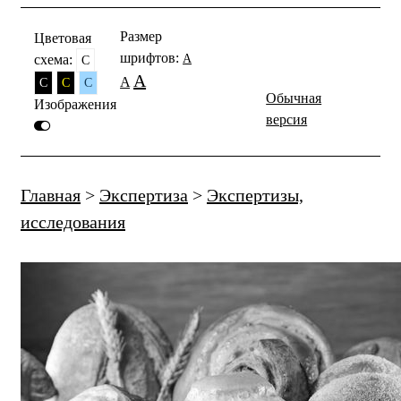
Размер
Цветовая
шрифтов:
схема:
A
C
A
A
C
C
C
Обычная
Изображения
версия
Главная
>
Экспертиза
>
Экспертизы,
исследования