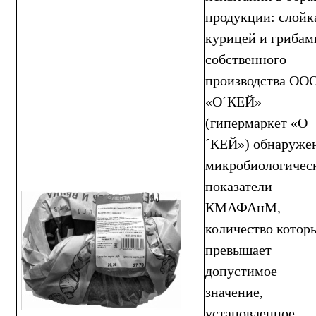
продукции: слойк
курицей и грибам
собственного
производства ОО
«О´КЕЙ»
(гипермаркет «О
´КЕЙ») обнаруже
микробиологичес
показатели
КМАФАнМ,
количество котор
превышает
допустимое
значение,
установленное