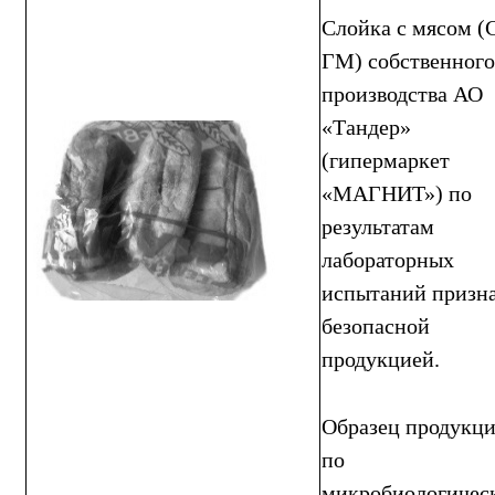
Слойка с мясом (
ГМ) собственного
производства АО
«Тандер»
(гипермаркет
«МАГНИТ») по
результатам
лабораторных
испытаний призн
безопасной
продукцией.
Образец продукц
по
микробиологичес