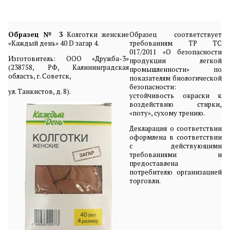
Образец № 3
Колготки женские
Образец соответствует
«Каждый день» 40 D загар 4.
требованиям ТР ТС
017/2011 «О безопасности
Изготовитель: ООО «Дружба-3»
продукции легкой
(238758, РФ, Калининградская
промышленности» по
область, г. Советск,
показателям биологической
безопасности:
ул. Танкистов, д. 8).
устойчивость окраски к
воздействию стирки,
«поту», сухому трению.
Декларация о соответствии
оформлена в соответствии
с действующими
требованиями и
предоставлена
потребителю организацией
торговли.