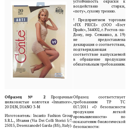
устойчивость окраски к
воздействию стирки,
«поту», сухому трению.
! Предприятием торговли
«FIX PRICE» (ООО «Бэст
Прайс», 344002, г. Ростов-на-
Дону, пер. Семашко, д. 19)
не предоставлена
декларация о соответствии,
подтверждающая
соответствие выпускаемой
в обращение продукции
обязательным требованиям.
Образец № 2
Прозрачные
Образец соответствует
шелковистые колготки «Innamore»,
требованиям ТР ТС
20 DEN, DIANO 3-M
017/2011 «О безопасности
продукции легкой
Изготовитель: Incanto Fashion Group
промышленности» по
S.R.L., Италия (Via Dei Colli Storici 5/7,
показателям биологической
25015, Desenzanodel Garda (BS), Italy).
безопасности: