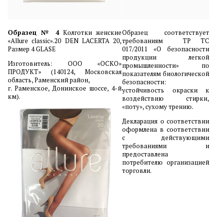
Образец № 4
Колготки женские
Образец соответствует
«Allure classic».20 DEN LACERTA 20,
требованиям ТР ТС
Размер 4 GLASE
017/2011 «О безопасности
продукции легкой
Изготовитель: ООО «ОСКО»
промышленности» по
ПРОДУКТ» (140124, Московская
показателям биологической
область, Раменский район,
безопасности:
г. Раменское, Донинское шоссе, 4-й
устойчивость окраски к
км).
воздействию стирки,
«поту», сухому трению.
Декларация о соответствии
оформлена в соответствии
с действующими
требованиями и
предоставлена
потребителю организацией
торговли.