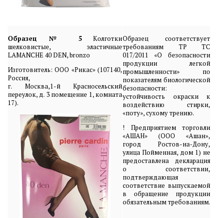
Образец № 5
Колготки
Образец соответствует
шелковистые, эластичные
требованиям ТР ТС
LAMANCHE 40 DEN, bronzo
017/2011 «О безопасности
продукции легкой
Изготовитель: ООО «Рикас» (107140,
промышленности» по
Россия,
показателям биологической
г. Москва,1-й Красносельский
безопасности:
переулок, д. 3 помещение 1, комната
устойчивость окраски к
17).
воздействию стирки,
«поту», сухому трению.
! Предприятием торговли
«АШАН» (ООО «Ашан»,
город Ростов-на-Дону,
улица Пойменная, дом 1) не
предоставлена декларация
о соответствии,
подтверждающая
соответствие выпускаемой
в обращение продукции
обязательным требованиям.