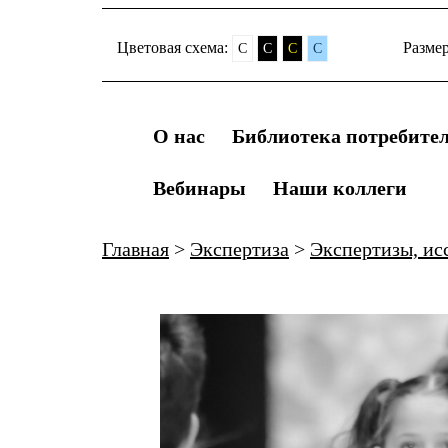
Цветовая схема:
Разме
C
C
C
C
О нас
Библиотека потребите
Вебинары
Наши коллеги
Главная
>
Экспертиза
>
Экспертизы, ис