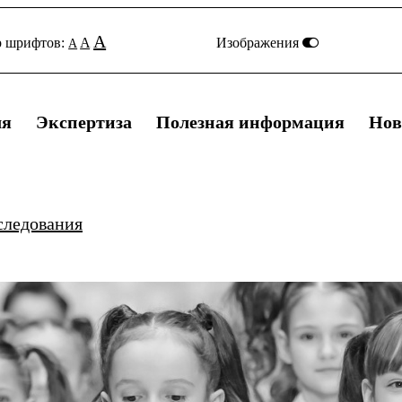
A
р шрифтов:
A
Изображения
A
ля
Экспертиза
Полезная информация
Нов
следования