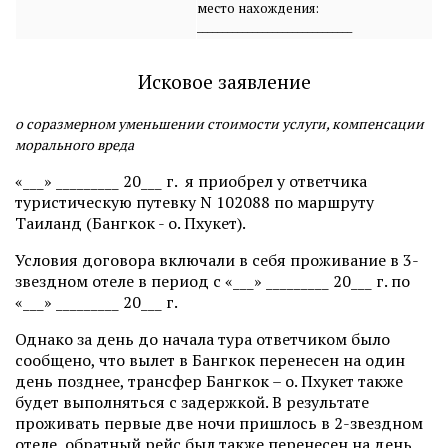
место нахождения:
_______________________________
Исковое заявление
о соразмерном уменьшении стоимости услуги, компенсации
морального вреда
«___» _________ 20___ г. я приобрел у ответчика
туристическую путевку N 102088 по маршруту
Таиланд (Бангкок - о. Пхукет).
Условия договора включали в себя проживание в 3-
звездном отеле в период с «___» _________ 20___ г. по
«___» _________ 20___ г.
Однако за день до начала тура ответчиком было
сообщено, что вылет в Бангкок перенесен на один
день позднее, трансфер Бангкок – о. Пхукет также
будет выполняться с задержкой. В результате
проживать первые две ночи пришлось в 2-звездном
отеле, обратный рейс был также перенесен на день