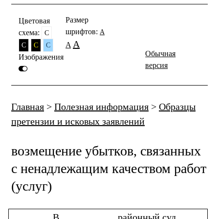
Размер
Цветовая
шрифтов:
схема:
A
C
A
A
C
C
C
Обычная
Изображения
версия
Главная
>
Полезная информация
>
Образцы
претензии и исковых заявлений
возмещение убытков, связанных
с ненадлежащим качеством работ
(услуг)
В ___________ районный суд