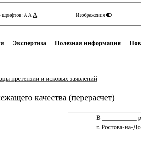
A
р шрифтов:
A
Изображения
A
ля
Экспертиза
Полезная информация
Нов
зцы претензии и исковых заявлений
ежащего качества (перерасчет)
В ___________ 
г. Ростова-на-Д