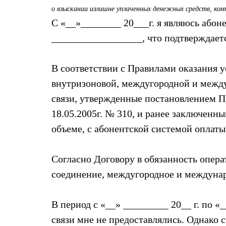
о взыскании излишне уплаченных денежных средств, ком
С «__»________ 20___г. я являюсь абон
__________________, что подтверждает
В соответствии с Правилами оказания у
внутризоновой, междугородной и межд
связи, утвержденные постановлением П
18.05.2005г. № 310, и ранее заключенн
объеме, с абонентской системой оплаты
Согласно Договору в обязанность опера
соединение, междугородное и междуна
В период с «__» _________ 20__ г. по 
связи мне не предоставлялись. Однако 