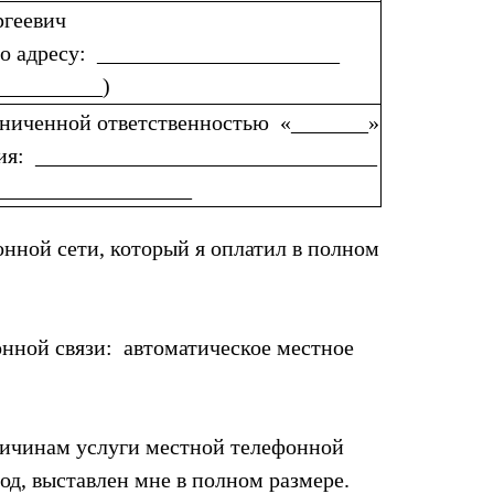
ргеевич
 адресу: ______________________
__________)
аниченной ответственностью «_______»
ия: _______________________________
___________________
онной сети, который я оплатил в полном
онной связи: автоматическое местное
причинам услуги местной телефонной
од, выставлен мне в полном размере.