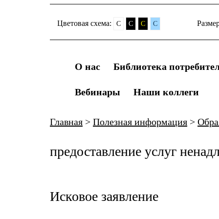
Цветовая схема:
Разме
C
C
C
C
О нас
Библиотека потребите
Вебинары
Наши коллеги
Главная
>
Полезная информация
>
Обра
предоставление услуг ненадл
Исковое заявление