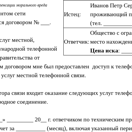
Иванов Петр Се
пенсации морального вреда
ентом сети
Истец:
проживающий по
ся договором № ___.
(тел. _________
Общество с огр
слуг местной,
Ответчик:
место нахожден
ународной телефонной
Цена иска
: __
равительства от
ым договором мне был предоставлен доступ к телеф
 услуг местной телефонной связи.
тора связи входит оказание следующих услуг телеф
родное соединение.
«__» _________ 20__ г. ответчиком по техническим 
счет за __________ (месяц), включая указанный пери