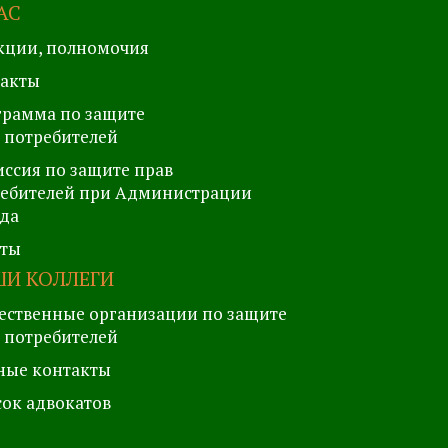
АС
кции, полномочия
такты
рамма по защите
 потребителей
ссия по защите прав
ебителей при Администрации
да
еты
И КОЛЛЕГИ
ственные организации по защите
 потребителей
ные контакты
ок адвокатов