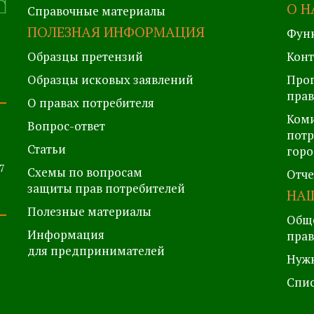
О Н
Справочные материалы
ПОЛЕЗНАЯ ИНФОРМАЦИЯ
Фун
Образцы претензий
Кон
Образцы исковых заявлений
Прог
прав
О правах потребителя
Коми
Вопрос-ответ
потр
Статьи
горо
7
Схемы по вопросам
Отч
защиты прав потребителей
НАШ
Полезные материалы
Обще
Информация
прав
для предпринимателей
Нуж
Спис