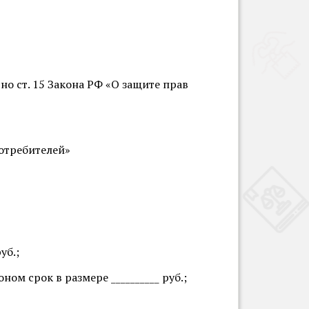
о ст. 15 Закона РФ «О защите прав
потребителей»
уб.;
ом срок в размере __________ руб.;