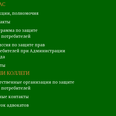
АС
кции, полномочия
такты
рамма по защите
 потребителей
ссия по защите прав
ебителей при Администрации
да
еты
И КОЛЛЕГИ
ственные организации по защите
 потребителей
ные контакты
ок адвокатов