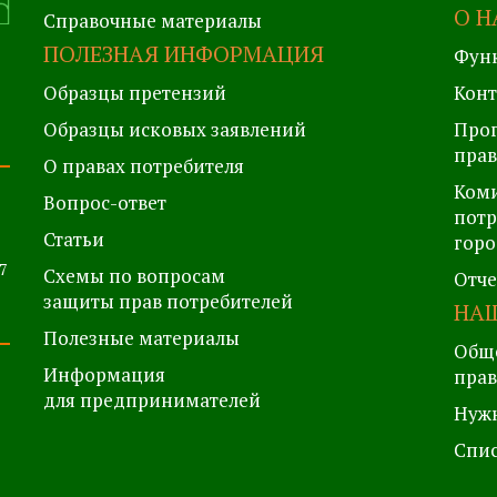
О Н
Справочные материалы
ПОЛЕЗНАЯ ИНФОРМАЦИЯ
Фун
Образцы претензий
Кон
Образцы исковых заявлений
Прог
прав
О правах потребителя
Коми
Вопрос-ответ
потр
Статьи
горо
7
Схемы по вопросам
Отч
защиты прав потребителей
НАШ
Полезные материалы
Обще
Информация
прав
для предпринимателей
Нуж
Спис